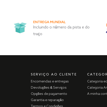
ENTREGA MUNDIAL
Incluindo o número da pista e do
traço
SERVIÇO AO CLIENTE
CATEGOR
Encomendas e entregas
Categoria e
Devoluções & Serviços
Categoria A
Opções de pagamento
A minha con
Garantia e reparação
Termos e Condições