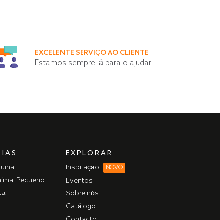
EXCELENTE SERVIÇO AO CLIENTE
Estamos sempre lá para o ajudar
IAS
EXPLORAR
quina
Inspiração
NOVO
nimal Pequeno
Eventos
ta
Sobre nós
Catálogo
Contacto