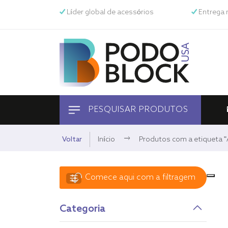
Líder global de acessórios
Entrega 
PESQUISAR PRODUTOS
Equino
Voltar
Início
Produtos com a etiqueta "Av
Animais de estimação
Comece aqui com a filtragem
Humano
Categoria