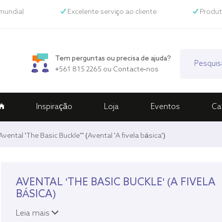
mundial
Excelente serviço ao cliente
Produt
Tem perguntas ou precisa de ajuda?
+561 815 2265
ou
Contacte-nos
Inspiração
Loja
Eventos
Ca
ental 'The Basic Buckle'" (Avental 'A fivela básica')
AVENTAL 'THE BASIC BUCKLE' (A FIVELA
BÁSICA)
Leia mais