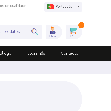
os de qualidade
Português
0
CONTA
CART
tálogo
Sobre nós
Contacto
Equino