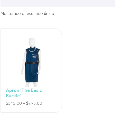
Mostrando o resultado único
Apron ‘The Basic
Buckle’
Faixa
$
545.00
–
$
795.00
de