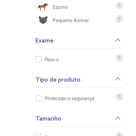
Outlet
Equino
1
Pequeno Animal
1
Exame
Raio-x
1
Tipo de produto
Protecção e segurança
1
Tamanho
1