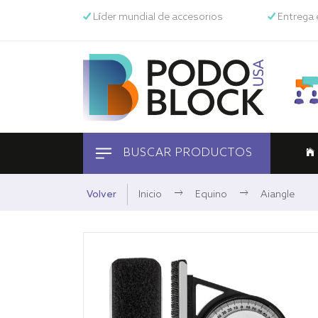
Líder mundial de accesorios
Entrega 
BUSCAR PRODUCTOS
Equino
Volver
Inicio
Equino
Aiangle
Mascotas
Humano