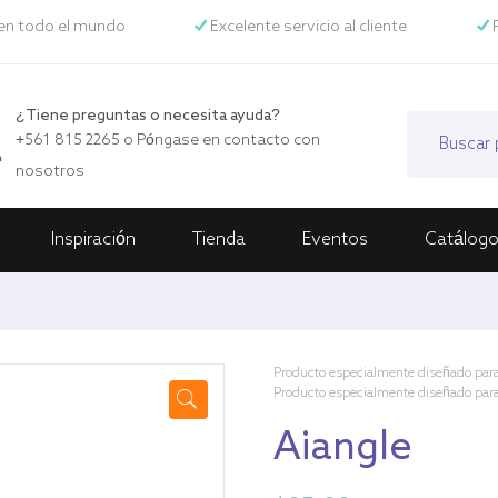
en todo el mundo
Excelente servicio al cliente
P
¿Tiene preguntas o necesita ayuda?
+561 815 2265
o
Póngase en contacto con
nosotros
Inspiración
Tienda
Eventos
Catálog
Producto especialmente diseñado para
Producto especialmente diseñado par
🔍
Aiangle