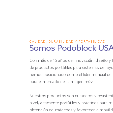
precios:
de
7.995,00
$
a
8.525,00
CALIDAD, DURABILIDAD Y PORTABILIDAD
Somos Podoblock US
$
Con más de 15 años de innovación, diseño y f
de productos portátiles para sistemas de rayo
hemos posicionado como el líder mundial de 
para el mercado de la imagen móvil.
Nuestros productos son duraderos y resistent
nivel, altamente portátiles y prácticos para me
obtención de imágenes y favorecer la movilid