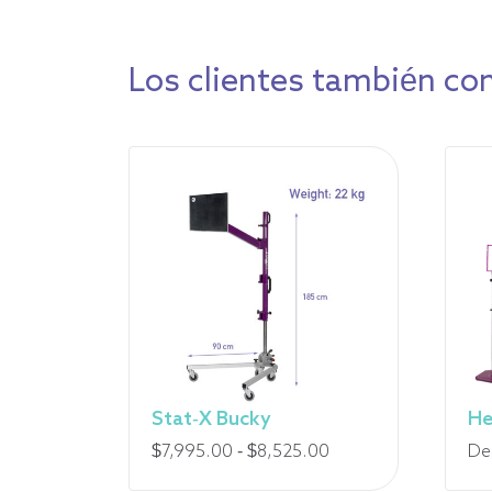
Los clientes también co
Stat-X Bucky
He
Rango
$
7,995.00
-
$
8,525.00
De
de