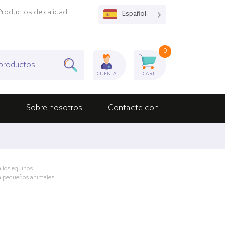
roductos de calidad
Español
0
CUENTA
CART
o
Sobre nosotros
Contacte con
 los equinos
a pequeños animales