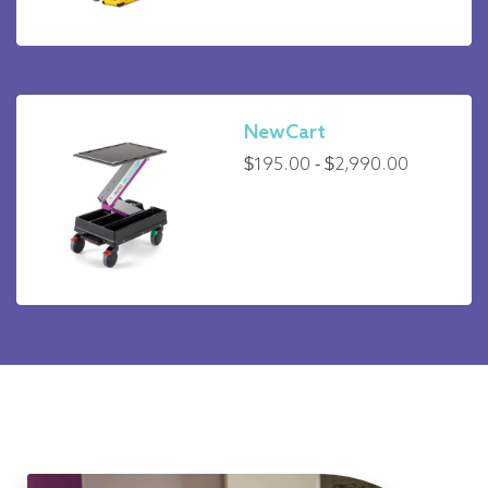
NewCart
Rango
$
195.00
-
$
2,990.00
de
precios:
de
195,00
$
a
2.990,00
$