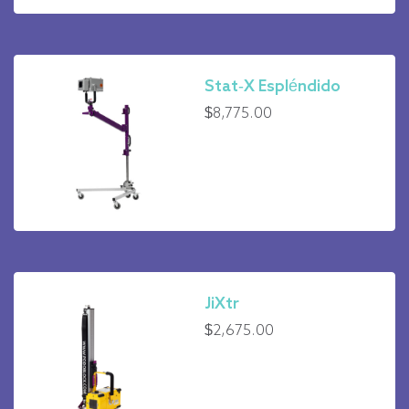
Stat-X Espléndido
$
8,775.00
JiXtr
$
2,675.00