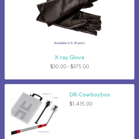
X-ray Glove
Rango
$
30.00
-
$
375.00
de
precios:
de
DR-Cowboybox
30,00
$
1,435.00
$
a
375,00
$