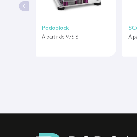
Podoblock
SC
À partir de 975 $
À p