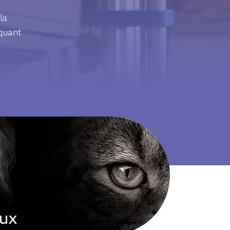
Parcourir tous les produits
la
iquant
aux