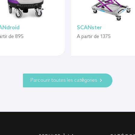
ANdroid
SCANster
artir de 895
A partir de 1375
Parcourir toutes les catégories