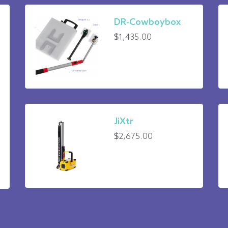
DR-Cowboybox
$
1,435.00
JiXtr
$
2,675.00