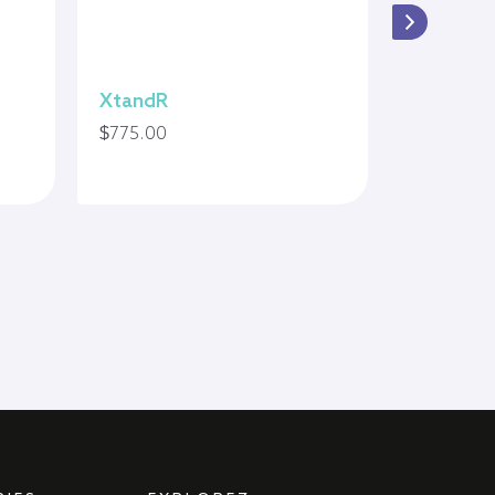
XtandR
Bucky Li
$
775.00
$
1,795.00