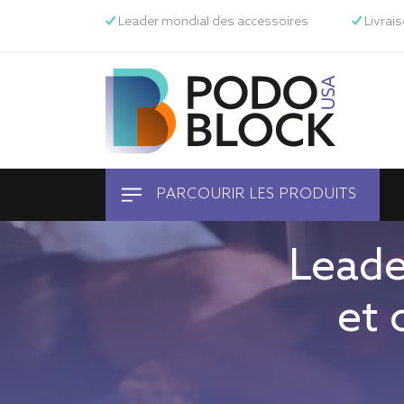
Leader mondial des accessoires
Livrai
PARCOURIR LES PRODUITS
Equine
Leade
Animaux domestiques
et 
Humain