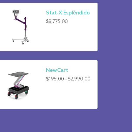
Stat-X Espléndido
$
8,775.00
NewCart
Fourchette
$
195.00
-
$
2,990.00
de
prix
:
de
195,00
$