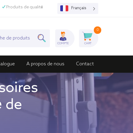
Produits de qualité
Français
0
COMPTE
CART
talogue
A propos de nous
Contact
soires
é de
Equine