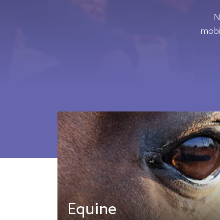
Sortie
N
mobil
Equine