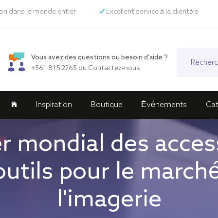
son dans le monde entier
Excellent service à la clientèle
Vous avez des questions ou besoin d'aide ?
+561 815 2265
ou
Contactez-nous
Inspiration
Boutique
Événements
Ca
r mondial des acces
outils pour le march
l'imagerie