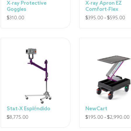
X-ray Protective
X-ray Apron EZ
Goggles
Comfort-Flex
Fo
$
310.00
$
395.00
-
$
595.00
de
pri
:
de
39
$
à
59
$
Stat-X Espléndido
NewCart
$
8,775.00
$
195.00
-
$
2,990.00