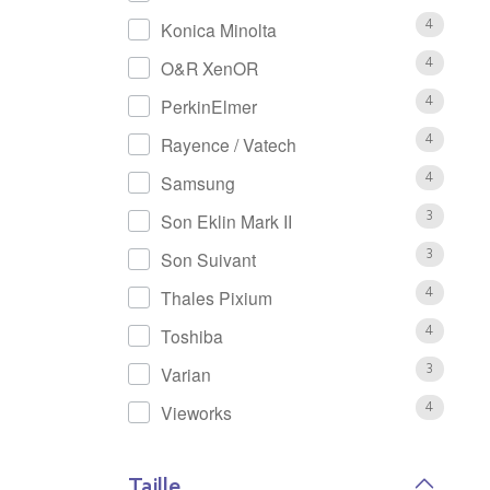
Konica Minolta
4
O&R XenOR
4
PerkinElmer
4
Rayence / Vatech
4
Samsung
4
Son Eklin Mark II
3
Son Suivant
3
Thales Pixium
4
Toshiba
4
Varian
3
Vieworks
4
Taille