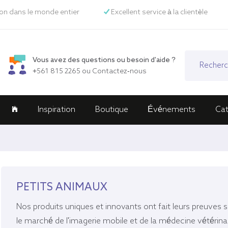
son dans le monde entier
Excellent service à la clientèle
Vous avez des questions ou besoin d'aide ?
+561 815 2265
ou
Contactez-nous
Inspiration
Boutique
Événements
Ca
PETITS ANIMAUX
Nos produits uniques et innovants ont fait leurs preuves s
le marché de l'imagerie mobile et de la médecine vétérina