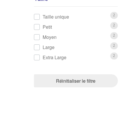
Taille unique
2
Petit
2
Moyen
2
Large
2
Extra Large
2
Réinitialiser le filtre