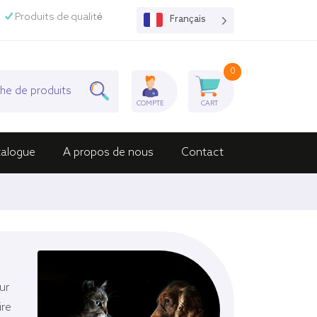
Produits de qualité
Français
0
COMPTE
CART
talogue
A propos de nous
Contact
ur
Equine
ire