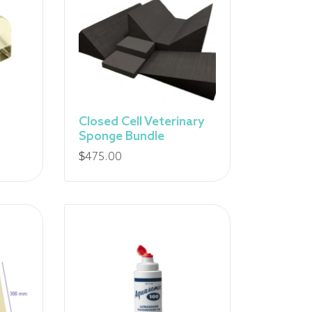
0,00
5,00
Closed Cell Veterinary
Sponge Bundle
$
475.00