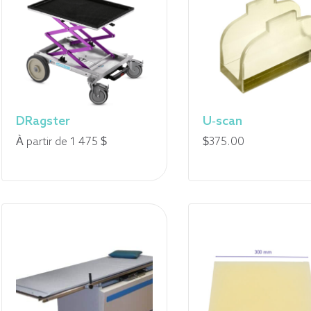
76
$
à
99
$
DRagster
U-scan
À partir de 1 475 $
$
375.00