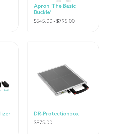
Apron ‘The Basic
Buckle’
Fourchette
$
545.00
-
$
795.00
de
prix
:
de
545,00
$
à
795,00
$
lizer
DR-Protectionbox
$
975.00
urchette