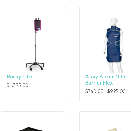
:
Bucky Lite
X-ray Apron ‘The
Barrier Flex’
$
1,795.00
Fo
$
760.00
-
$
995.00
de
pri
:
de