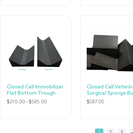
de
pri
:
de
15
$
à
94
$
Closed Cell Immobilizer
Closed Cell Veteri
Flat Bottom Trough
Surgical Sponge B
Fourchette
$
210.00
-
$
585.00
$
587.00
de
prix
:
1
2
3