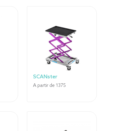
prix
de
195,00
$
à
2
990,00
$
SCANster
A partir de 1375
urchette
x