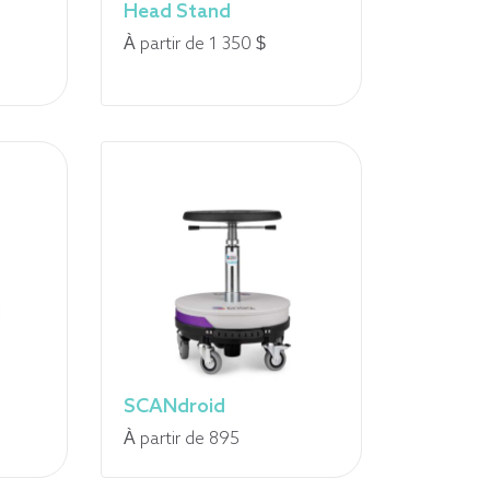
Head Stand
À partir de 1 350 $
urchette
x
5,00
5,00
SCANdroid
Fourchette
À partir de 895
de