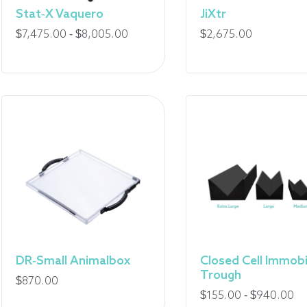
Stat-X Vaquero
JiXtr
Fourchette
$
7,475.00
-
$
8,005.00
$
2,675.00
de
prix
:
de
7
475,00
$
à
8
005,00
$
DR-Small Animalbox
Closed Cell Immobi
Trough
$
870.00
Fo
$
155.00
-
$
940.00