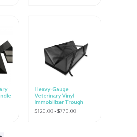
x
5,00
0,00
nary
Heavy-Gauge
undle
Veterinary Vinyl
Immobilizer Trough
Fourchette
$
120.00
-
$
770.00
de
prix