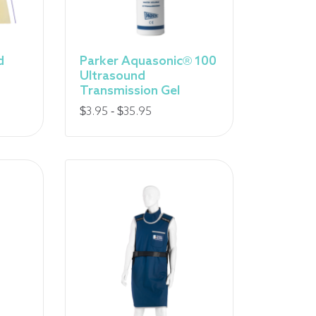
d
Parker Aquasonic® 100
Ultrasound
Transmission Gel
Fourchette
$
3.95
-
$
35.95
de
prix
:
de
3,95
$
à
35,95