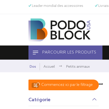
Leader mondial des accessoires
Livrai
PARCOURIR LES PRODUITS
Equine
Dos
Accueil
Petits animaux
Animaux domestiques
Commencez ici par le filtrage
Humain
Catégorie