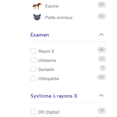
Sortie
Equine
43
Petits animaux
52
Examen
Rayon X
48
Ultrasons
11
Dentaire
7
Orthopédie
20
Système à rayons X
DR (Digital)
10