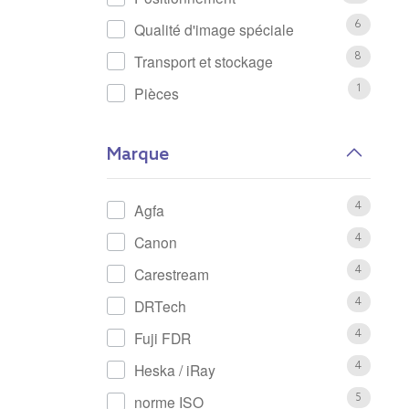
Qualité d'image spéciale
6
Transport et stockage
8
Pièces
1
Marque
Agfa
4
Canon
4
Carestream
4
DRTech
4
Fuji FDR
4
Heska / iRay
4
norme ISO
5