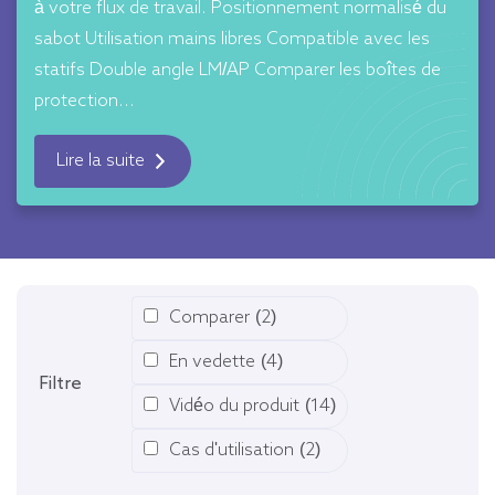
à votre flux de travail. Positionnement normalisé du
sabot Utilisation mains libres Compatible avec les
statifs Double angle LM/AP Comparer les boîtes de
protection...
Lire la suite
Comparer
(2)
En vedette
(4)
Filtre
Vidéo du produit
(14)
Cas d'utilisation
(2)