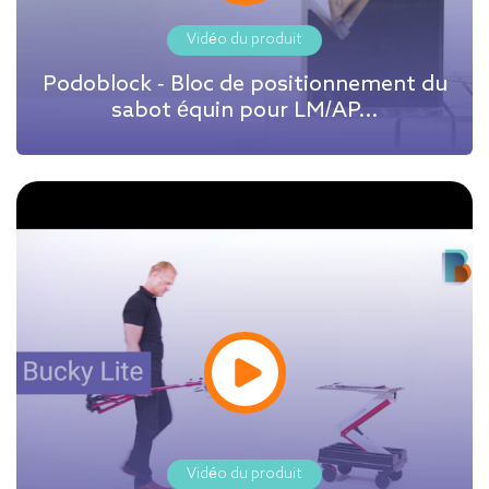
Vidéo du produit
Podoblock - Bloc de positionnement du
sabot équin pour LM/AP...
Vidéo du produit