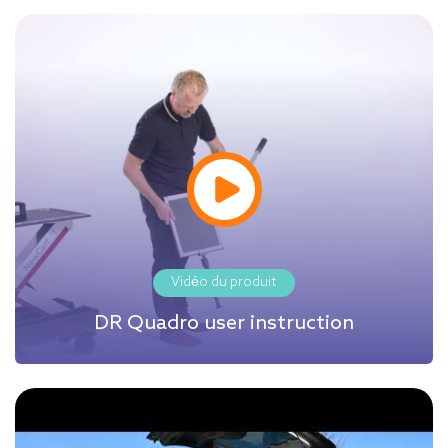
Vidéo du produit
DR Quadro user instruction