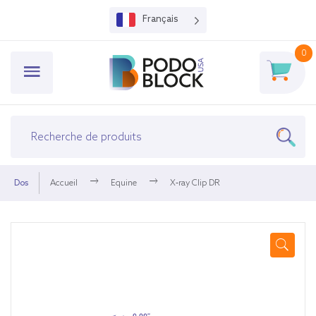
Français
0
Dos
Accueil
Equine
X-ray Clip DR
🔍