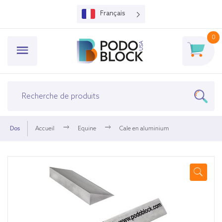
Français
0
Dos
Accueil
Equine
Cale en aluminium
🔍