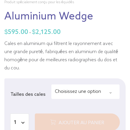
Produit spécialement conçu pour les équidés
Aluminium Wedge
$
595.00
$
2,125.00
Fourchette
-
de
Cales en aluminium qui filtrent le rayonnement avec
prix
une grande pureté, fabriquées en aluminium de qualité
:
homogène pour de meilleures radiographies du dos et
de
du cou.
595,00
$
à
Tailles des cales
2
125,00
$
AJOUTER AU PANIER