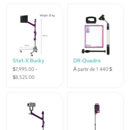
Stat-X Bucky
DR-Quadro
$
7,995.00
-
À partir de 1 440 $
Fourchette
$
8,525.00
de
prix
:
de
7
995,00