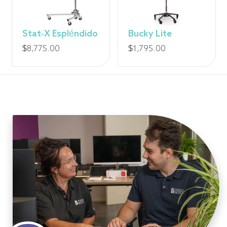
$
à
Stat-X Espléndido
Bucky Lite
8
$
8,775.00
$
1,795.00
525,00
$